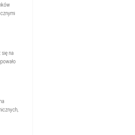
unków
ycznymi
 się na
rępowało
na
nicznych,