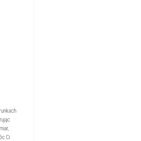
arunkach
rując
miar,
óc Ci