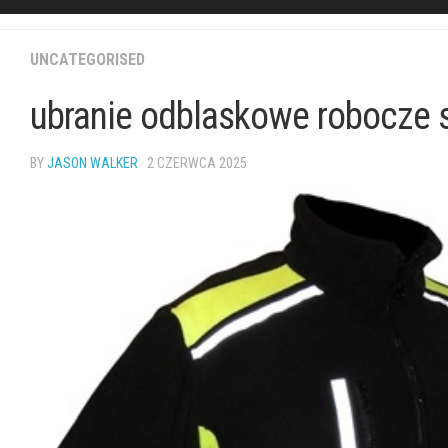
UNCATEGORISED
ubranie odblaskowe robocze s
BY
JASON WALKER
· 2 CZERWCA 2025