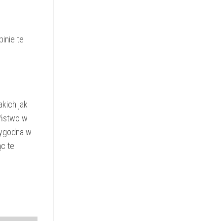
inie te
kich jak
eństwo w
wygodna w
ąc te