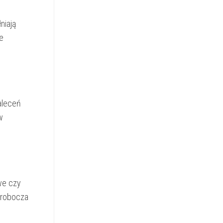
niają
e
aleceń
w
we czy
 robocza