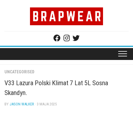
Skip
to
content
UNCATEGORISED
V33 Lazura Polski Klimat 7 Lat 5L Sosna
Skandyn.
BY
JASON WALKER
· 3 MAJA 2025