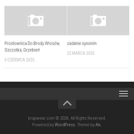
Prostownica Do Brody Włosów,
zadanie synonim
Szczotka, Grzebień
22 MARCA 2025
6 CZERWCA 2025
brapwear.com © 2026. All Rights Reserved.
Powered by
WordPress
. Theme by
Alx
.