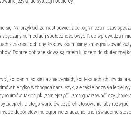
wania języka do sytuacji i odbiorcy.
 się. Na przykład, zamiast powiedzieć „ograniczam czas spędz
 spędzany na mediach społecznościowych”, co wprowadza mniej
ektach z zakresu ochrony środowiska musimy zmarginalizować zuż
zasobów. Dobrze dobrane słowa są zatem kluczem do skutecznej ko
ć”, koncentrując się na znaczeniach, kontekstach ich użycia ora
imów nie tylko wzbogaca nasz język, ale także pozwala lepiej wy
nonimów, takich jak „zmniejszyć”, „zmarginalizować” czy „bariera
sytuacjach. Dlatego warto ćwiczyć ich stosowanie, aby rozwijać
ajmy, że dobór słów ma ogromne znaczenie, a ich świadome stos