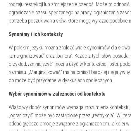
rodzaju restrykcji lub zmniejszenie czegoś. Może to odnosić 
ograniczanie czasu spędzanego na pracy, ograniczania zasob
potrzeba poszukiwania słów, które mogą wyrażać podobne id
Synonimy i ich konteksty
W polskim języku można znaleźć wiele synonimów dla słowa „o
„zmarginalizować” oraz „bariera”. Każde z tych słów posiad
przykład, „zmniejszyć” można użyć w kontekście ilości, podcz
rozmiaru. „Marginalizować” ma natomiast bardziej negatywny
co może być przydatne w dyskusjach społecznych.
Wybór synonimów w zależności od kontekstu
Właściwy dobór synonimów wymaga zrozumienia kontekstu, 
„ograniczyć” może być zastąpione przez „restrykcja”. W lite
oddać głębsze emocje związane z ograniczeniem. Z kolei w c