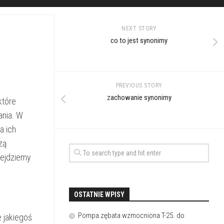
NEXT STORY
co to jest synonimy
PREVIOUS STORY
zachowanie synonimy
które
ania. W
a ich
zą
zejdziemy
OSTATNIE WPISY
Pompa zębata wzmocniona T-25. do
e jakiegoś