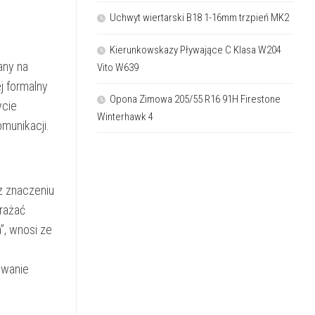
Uchwyt wiertarski B18 1-16mm trzpień MK2
Kierunkowskazy Pływające C Klasa W204
any na
Vito W639
 formalny
Opona Zimowa 205/55 R16 91H Firestone
ycie
Winterhawk 4
munikacji.
z znaczeniu
rażać
”, wnosi ze
owanie