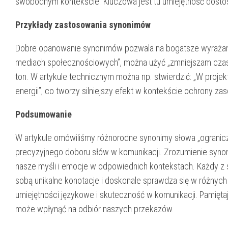
swobodnym kontekście. Kluczowa jest tu umiejętność dostoso
Przykłady zastosowania synonimów
Dobre opanowanie synonimów pozwala na bogatsze wyrażanie
mediach społecznościowych”, można użyć „zmniejszam czas
ton. W artykule technicznym można np. stwierdzić: „W proj
energii”, co tworzy silniejszy efekt w kontekście ochrony 
Podsumowanie
W artykule omówiliśmy różnorodne synonimy słowa „ograniczy
precyzyjnego doboru słów w komunikacji. Zrozumienie synon
nasze myśli i emocje w odpowiednich kontekstach. Każdy z sy
sobą unikalne konotacje i doskonale sprawdza się w różnych 
umiejętności językowe i skuteczność w komunikacji. Pamięt
może wpłynąć na odbiór naszych przekazów.