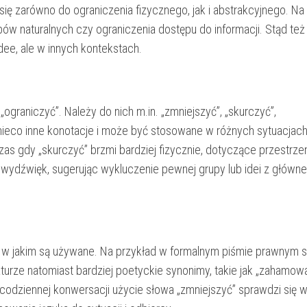
się zarówno do ograniczenia fizycznego, jak i abstrakcyjnego. Na 
ów naturalnych czy ograniczenia dostępu do informacji. Stąd też
ee, ale w innych kontekstach.
graniczyć”. Należy do nich m.in. „zmniejszyć”, „skurczyć”,
a nieco inne konotacje i może być stosowane w różnych sytuacjach
as gdy „skurczyć” brzmi bardziej fizycznie, dotyczące przestrzen
 wydźwięk, sugerując wykluczenie pewnej grupy lub idei z główne
w jakim są używane. Na przykład w formalnym piśmie prawnym 
raturze natomiast bardziej poetyckie synonimy, takie jak „zahamo
odziennej konwersacji użycie słowa „zmniejszyć” sprawdzi się w