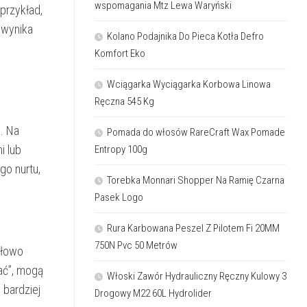
wspomagania Mtz Lewa Waryński
przykład,
 wynika
Kolano Podajnika Do Pieca Kotła Defro
Komfort Eko
Wciągarka Wyciągarka Korbowa Linowa
Ręczna 545 Kg
. Na
Pomada do włosów RareCraft Wax Pomade
i lub
Entropy 100g
go nurtu,
Torebka Monnari Shopper Na Ramię Czarna
Pasek Logo
Rura Karbowana Peszel Z Pilotem Fi 20MM
750N Pvc 50 Metrów
słowo
wać”, mogą
Włoski Zawór Hydrauliczny Ręczny Kulowy 3
 bardziej
Drogowy M22 60L Hydrolider